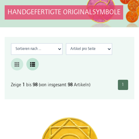
HANDGEFERTIGTE ORIGINALSYMBOLE
Zeige
1
bis
98
(von insgesamt
98
Artikeln)
1