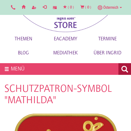
(
0
)
(
0
)
Österreich
THEMEN
EACADEMY
TERMINE
BLOG
MEDIATHEK
ÜBER INGRID
MENÜ
SCHUTZPATRON-SYMBOL
"MATHILDA"