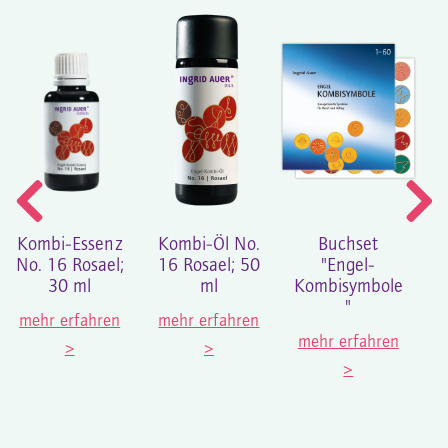
Kombi-Essenz
Kombi-Öl No.
Buchset
En
No. 16 Rosael;
16 Rosael; 50
"Engel-
E
30 ml
ml
Kombisymbole
"
K
mehr erfahren
mehr erfahren
mehr erfahren
>
>
m
>