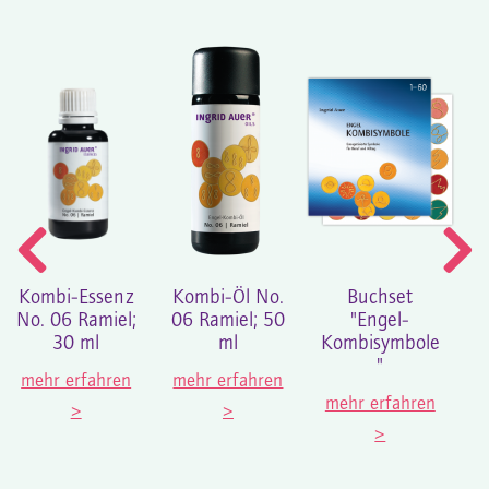
Kombi-Essenz
Kombi-Öl No.
Buchset
En
No. 06 Ramiel;
06 Ramiel; 50
"Engel-
E
30 ml
ml
Kombisymbole
"
K
mehr erfahren
mehr erfahren
mehr erfahren
>
>
m
>