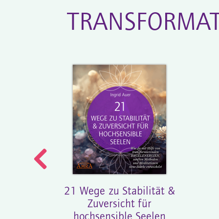
TRANSFORMAT
l für
21 Wege zu Stabilität &
und
Zuversicht für
e
hochsensible Seelen