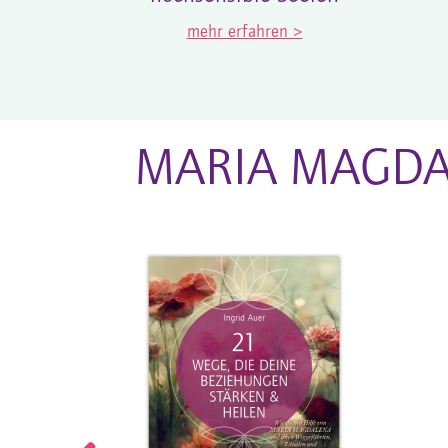
ion"
mehr erfahren >
n >
MARIA MAGDA