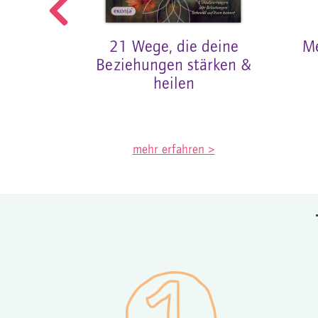
enz
21 Wege, die deine
Me
ituelle
Beziehungen stärken &
ng
heilen
n >
mehr erfahren >