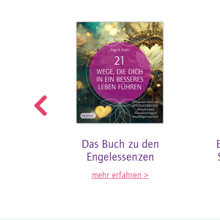
liche
Das Buch zu den
nz
Engelessenzen
n >
mehr erfahren >