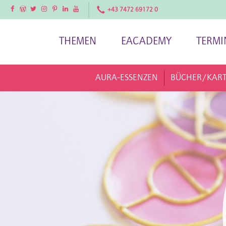
Facebook
Facebook
Twitter
Instagram
Pinterest
LinkedIn
YouTube
+43 7472 69172 0
THEMEN
EACADEMY
TERMI
AURA-ESSENZEN
BÜCHER/KAR