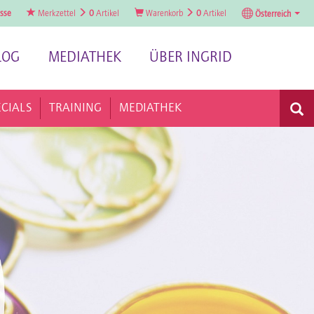
sse
Merkzettel
0
Artikel
Warenkorb
0
Artikel
Österreich
LOG
MEDIATHEK
ÜBER INGRID
ECIALS
TRAINING
MEDIATHEK