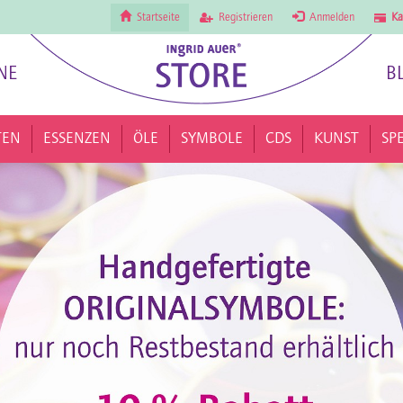
Startseite
Registrieren
Anmelden
Ka
NE
B
TEN
ESSENZEN
ÖLE
SYMBOLE
CDS
KUNST
SP