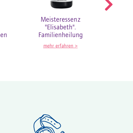
Meisteressenz
Me
"Elisabeth".
"
sen
Familienheilung
Hera
b
mehr erfahren >
me
N