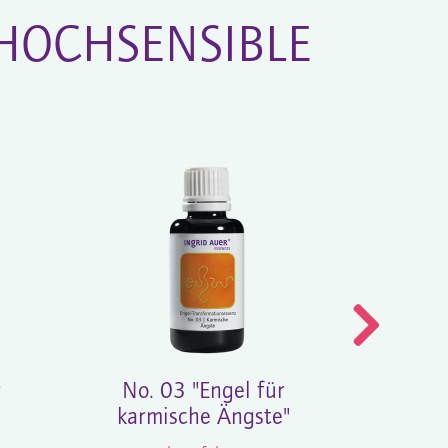
HOCHSENSIBLE
r
No. 03 "Engel für
No. 
karmische Ängste"
E
Z