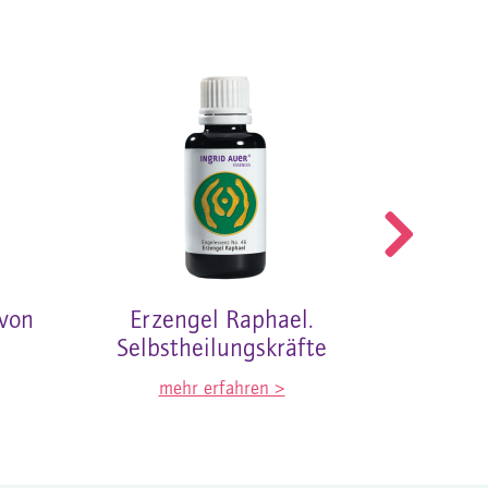
 von
Erzengel Raphael.
Engel 
Selbstheilungskräfte
und N
mehr erfahren >
me