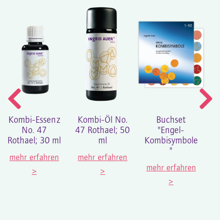
Kombi-Essenz
Kombi-Öl No.
Buchset
En
No. 47
47 Rothael; 50
"Engel-
E
Rothael; 30 ml
ml
Kombisymbole
"
K
mehr erfahren
mehr erfahren
mehr erfahren
>
>
m
>