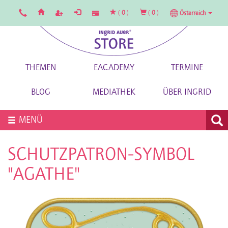
(
0
)
(
0
)
Österreich
THEMEN
EACADEMY
TERMINE
BLOG
MEDIATHEK
ÜBER INGRID
MENÜ
SCHUTZPATRON-SYMBOL
"AGATHE"