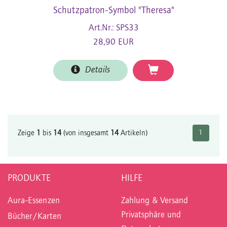
Schutzpatron-Symbol "Theresa"
Art.Nr.: SPS33
28,90 EUR
Details
Zeige
1
bis
14
(von insgesamt
14
Artikeln)
1
PRODUKTE
HILFE
Aura-Essenzen
Zahlung & Versand
Privatsphäre und
Bücher/Karten