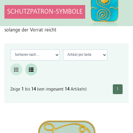
SCHUTZPATRON-SYMBOLE
solange der Vorrat reicht
Zeige
1
bis
14
(von insgesamt
14
Artikeln)
1