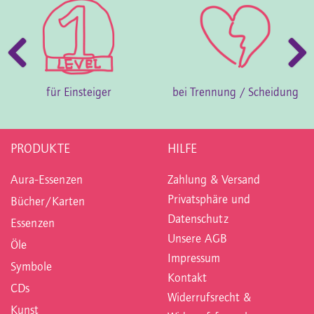
für
Einsteiger
bei
Trennung / Scheidung
PRODUKTE
HILFE
Aura-Essenzen
Zahlung & Versand
Privatsphäre und
Bücher/Karten
Datenschutz
Essenzen
Unsere AGB
Öle
Impressum
Symbole
Kontakt
CDs
Widerrufsrecht &
Kunst