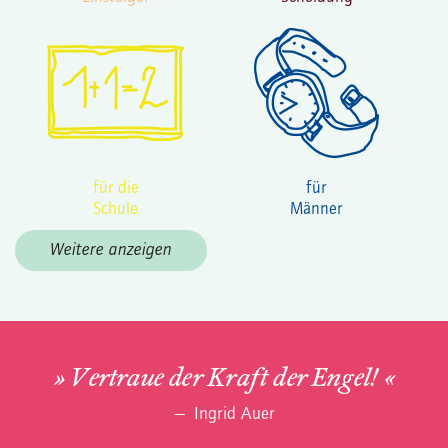
für die
für
Schule
Männer
Weitere anzeigen
Vertraue der Kraft der Engel!
Ingrid Auer