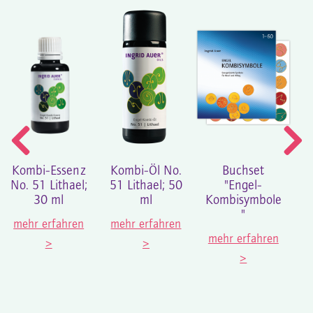
Kombi-Essenz
Kombi-Öl No.
Buchset
En
No. 51 Lithael;
51 Lithael; 50
"Engel-
E
30 ml
ml
Kombisymbole
"
K
mehr erfahren
mehr erfahren
mehr erfahren
>
>
m
>