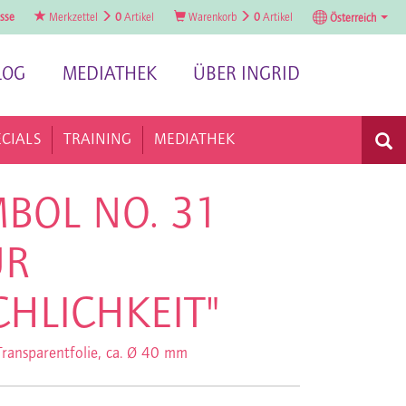
sse
Merkzettel
0
Artikel
Warenkorb
0
Artikel
Österreich
LOG
MEDIATHEK
ÜBER INGRID
ECIALS
TRAINING
MEDIATHEK
BOL NO. 31
ÜR
HLICHKEIT"
ransparentfolie, ca. Ø 40 mm