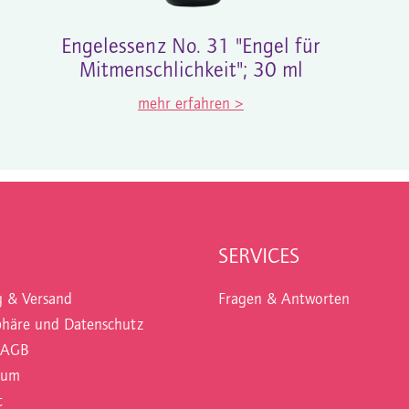
Engelessenz No. 31 "Engel für
Mitmenschlichkeit"; 30 ml
mehr erfahren >
SERVICES
g & Versand
Fragen & Antworten
phäre und Datenschutz
 AGB
sum
t