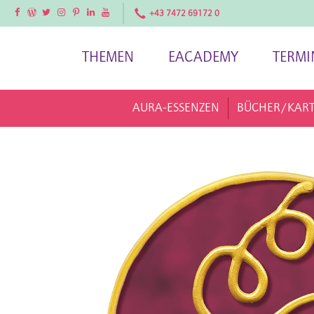
Facebook
Facebook
Twitter
Instagram
Pinterest
LinkedIn
YouTube
+43 7472 69172 0
THEMEN
EACADEMY
TERMI
AURA-ESSENZEN
BÜCHER/KAR