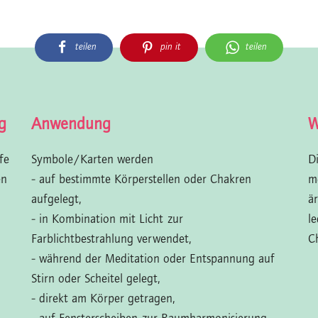
teilen
pin it
teilen
g
Anwendung
W
fe
Symbole/Karten werden
D
en
- auf bestimmte Körperstellen oder Chakren
m
aufgelegt,
ä
- in Kombination mit Licht zur
l
Farblichtbestrahlung verwendet,
C
- während der Meditation oder Entspannung auf
Stirn oder Scheitel gelegt,
- direkt am Körper getragen,