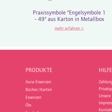
Praxissymbole "Engelsymbole 1
- 49" aus Karton in Metallbox
mehr erfahren >
PRODUKTE
HILFE
Aura-Essenzen
Zahlun
Privats
Bücher/Karten
Unsere
Essenzen
Impres
Öle
Kontak