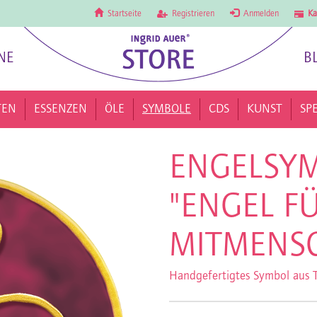
Startseite
Registrieren
Anmelden
Ka
NE
B
TEN
ESSENZEN
ÖLE
SYMBOLE
CDS
KUNST
SP
ENGELSYM
"ENGEL F
MITMENSC
Handgefertigtes Symbol aus T