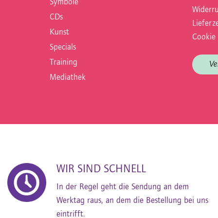
Symbole
Widerru
CDs
Lieferze
Kunst
Cookie 
Specials
Training
Ve
Mediathek
WIR SIND SCHNELL
In der Regel geht die Sendung an dem
Werktag raus, an dem die Bestellung bei uns
eintrifft.