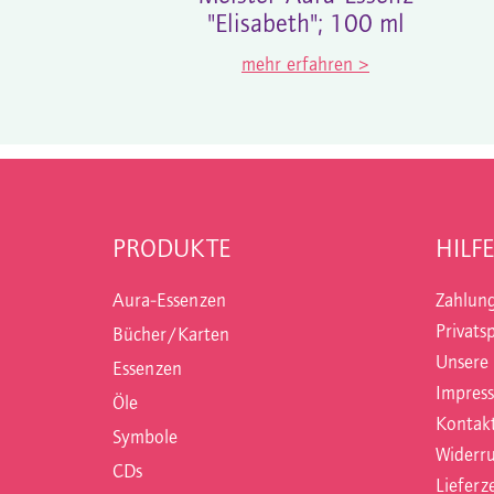
"Elisabeth"; 100 ml
mehr erfahren >
PRODUKTE
HILFE
Aura-Essenzen
Zahlun
Privats
Bücher/Karten
Unsere
Essenzen
Impres
Öle
Kontak
Symbole
Widerru
CDs
Lieferze