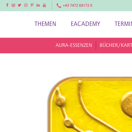
Facebook
Facebook
Twitter
Instagram
Pinterest
LinkedIn
YouTube
+43 7472 69172 0
THEMEN
EACADEMY
TERMI
AURA-ESSENZEN
BÜCHER/KAR