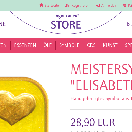
Startseite
Registrieren
Anmelden
Ka
NE
B
TEN
ESSENZEN
ÖLE
SYMBOLE
CDS
KUNST
SP
MEISTERS
"ELISABET
Handgefertigtes Symbol aus T
28,90 EUR