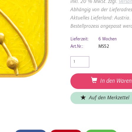
inkl. 20 % MwSt. zzgl.
Versa
Abhängig von der Lieferadres
Aktuelles Lieferland: Austri
Bestellprozess angepasst wer
Lieferzeit:
6 Wochen
Art.Nr.:
MS52
In den Waren
Auf den Merkzettel