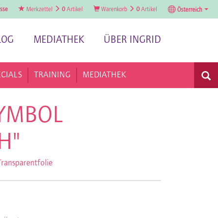
sse
Merkzettel
0
Artikel
Warenkorb
0
Artikel
Österreich
LOG
MEDIATHEK
ÜBER INGRID
ECIALS
TRAINING
MEDIATHEK
YMBOL
H"
ransparentfolie