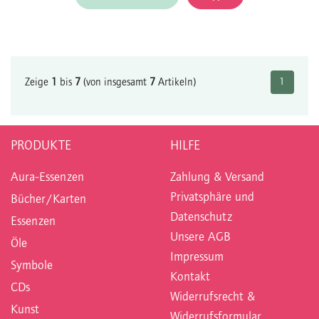
Zeige
1
bis
7
(von insgesamt
7
Artikeln)
1
PRODUKTE
HILFE
Aura-Essenzen
Zahlung & Versand
Privatsphäre und
Bücher/Karten
Datenschutz
Essenzen
Unsere AGB
Öle
Impressum
Symbole
Kontakt
CDs
Widerrufsrecht &
Kunst
Widerrufsformular