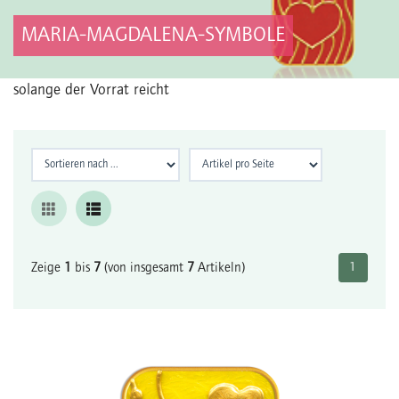
MARIA-MAGDALENA-SYMBOLE
solange der Vorrat reicht
Zeige
1
bis
7
(von insgesamt
7
Artikeln)
1