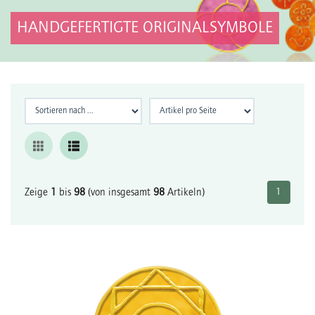
HANDGEFERTIGTE ORIGINALSYMBOLE
Zeige
1
bis
98
(von insgesamt
98
Artikeln)
1