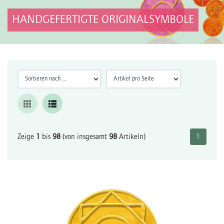
HANDGEFERTIGTE ORIGINALSYMBOLE
Zeige
1
bis
98
(von insgesamt
98
Artikeln)
1