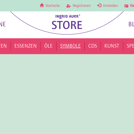
Startseite
Registrieren
Anmelden
Ka
NE
B
TEN
ESSENZEN
ÖLE
SYMBOLE
CDS
KUNST
SP