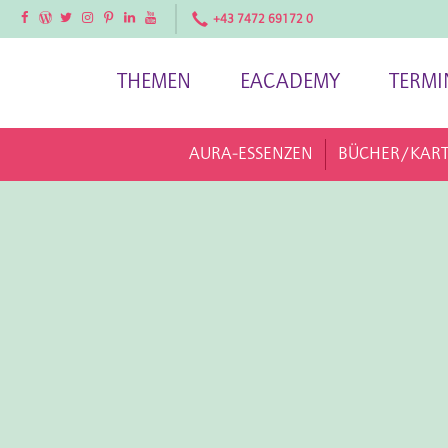
Facebook
Facebook
Twitter
Instagram
Pinterest
LinkedIn
YouTube
+43 7472 69172 0
THEMEN
EACADEMY
TERMI
AURA-ESSENZEN
BÜCHER/KAR