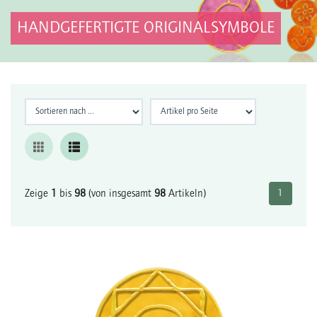
HANDGEFERTIGTE ORIGINALSYMBOLE
Zeige
1
bis
98
(von insgesamt
98
Artikeln)
1