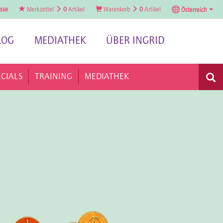
sse
Merkzettel
0
Artikel
Warenkorb
0
Artikel
Österreich
LOG
MEDIATHEK
ÜBER INGRID
ECIALS
TRAINING
MEDIATHEK