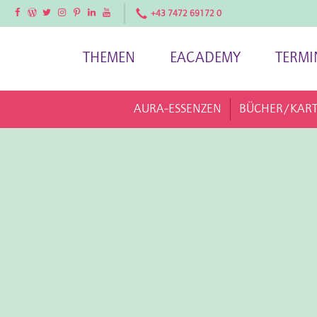
Facebook
Facebook
Twitter
Instagram
Pinterest
LinkedIn
YouTube
+43 7472 69172 0
THEMEN
EACADEMY
TERMI
AURA-ESSENZEN
BÜCHER/KAR