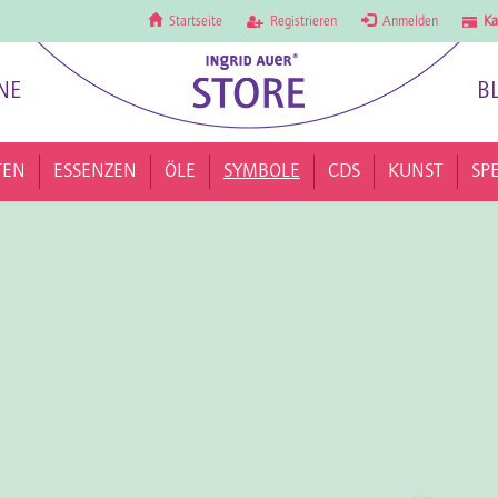
Startseite
Registrieren
Anmelden
Ka
NE
B
TEN
ESSENZEN
ÖLE
SYMBOLE
CDS
KUNST
SP