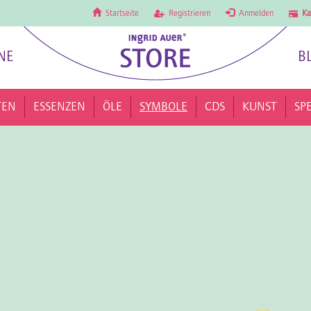
Startseite
Registrieren
Anmelden
Ka
NE
B
TEN
ESSENZEN
ÖLE
SYMBOLE
CDS
KUNST
SP