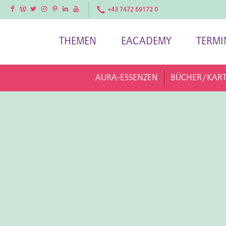
Facebook
Facebook
Twitter
Instagram
Pinterest
LinkedIn
YouTube
+43 7472 69172 0
THEMEN
EACADEMY
TERMI
AURA-ESSENZEN
BÜCHER/KAR