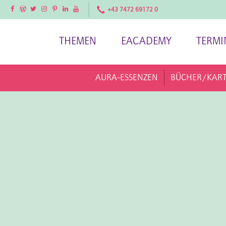
Facebook
Facebook
Twitter
Instagram
Pinterest
LinkedIn
YouTube
+43 7472 69172 0
THEMEN
EACADEMY
TERMI
AURA-ESSENZEN
BÜCHER/KAR