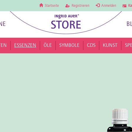
Startseite
Registrieren
Anmelden
Ka
NE
B
TEN
ESSENZEN
ÖLE
SYMBOLE
CDS
KUNST
SP