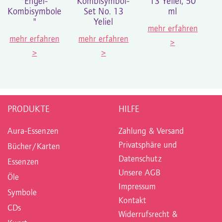
"Engel-
Kombisymbol-
13 Yeliel; 50
Kombisymbole
Set No. 13
ml
"
Yeliel
mehr erfahren
mehr erfahren
mehr erfahren
>
>
>
PRODUKTE
HILFE
Aura-Essenzen
Zahlung & Versand
Privatsphäre und
Bücher/Karten
Datenschutz
Essenzen
Unsere AGB
Öle
Impressum
Symbole
Kontakt
CDs
Widerrufsrecht &