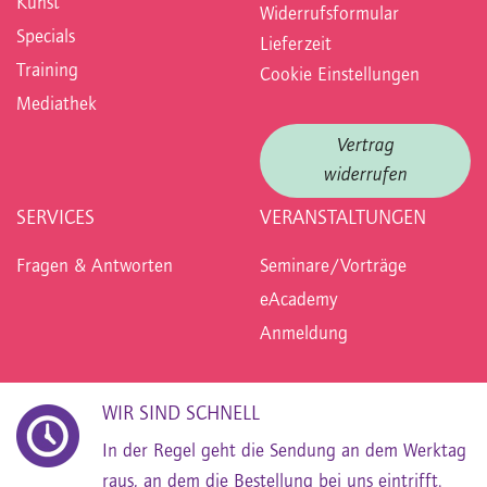
Kunst
Widerrufsformular
Specials
Lieferzeit
Training
Cookie Einstellungen
Mediathek
Vertrag
widerrufen
SERVICES
VERANSTALTUNGEN
Fragen & Antworten
Seminare/Vorträge
eAcademy
Anmeldung
WIR SIND SCHNELL
In der Regel geht die Sendung an dem Werktag
raus, an dem die Bestellung bei uns eintrifft.