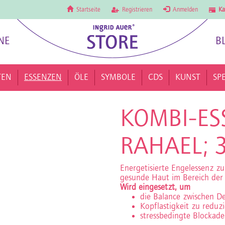
Startseite
Registrieren
Anmelden
Ka
NE
B
TEN
ESSENZEN
ÖLE
SYMBOLE
CDS
KUNST
SP
KOMBI-ES
RAHAEL; 
Energetisierte Engelessenz z
gesunde Haut im Bereich der
Wird eingesetzt, um
die Balance zwischen D
Kopflastigkeit zu reduz
stressbedingte Blockade