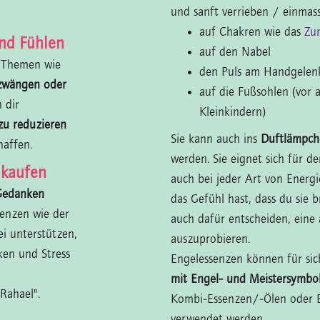
und sanft verrieben / einmass
auf Chakren wie das
Zu
nd Fühlen
auf den Nabel
i Themen wie
den Puls am Handgelen
lzwängen oder
auf die Fußsohlen (vor 
 dir
Kleinkindern)
u reduzieren
Sie kann auch ins
Duftlämpch
haffen.
werden. Sie eignet sich für d
 kaufen
auch bei jeder Art von Energi
Gedanken
das Gefühl hast, dass du sie b
enzen wie der
auch dafür entscheiden, eine
i unterstützen,
auszuprobieren.
en und Stress
Engelessenzen können für sic
mit Engel- und Meistersymbo
Rahael".
Kombi-Essenzen/-Ölen oder 
verwendet werden.