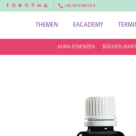
Facebook
Facebook
Twitter
Instagram
Pinterest
LinkedIn
YouTube
+43 7472 69172 0
THEMEN
EACADEMY
TERMI
AURA-ESSENZEN
BÜCHER/KAR