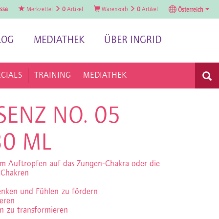
sse
Merkzettel
0
Artikel
Warenkorb
0
Artikel
Österreich
LOG
MEDIATHEK
ÜBER INGRID
ECIALS
TRAINING
MEDIATHEK
SENZ NO. 05
30 ML
um Auftropfen auf das Zungen-Chakra oder die
 Chakren
enken und Fühlen zu fördern
ieren
n zu transformieren