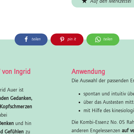
Auf den Merkzettel
teilen
pin it
teilen
 von Ingrid
Anwendung
Die Auswahl der passenden En
id Auer ist
spontan und intuitiv ü
enden Gedanken,
über das Austesten mit
n Kopfschmerzen
mit Hilfe des kinesiolog
abei
Die Kombi-Essenz No. 05 Raha
Denken
und hin
anderen Engelessenzen
auf v
nd Gefühlen
zu