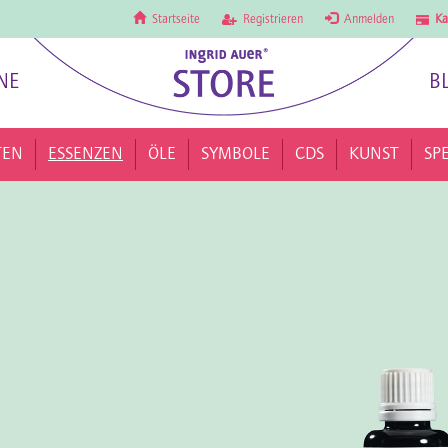
Startseite
Registrieren
Anmelden
Ka
NE
B
TEN
ESSENZEN
ÖLE
SYMBOLE
CDS
KUNST
SP