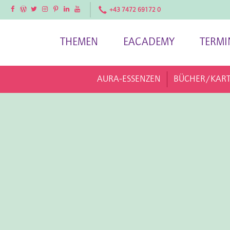
Facebook
Facebook
Twitter
Instagram
Pinterest
LinkedIn
YouTube
+43 7472 69172 0
THEMEN
EACADEMY
TERMI
AURA-ESSENZEN
BÜCHER/KAR