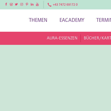
Facebook
Facebook
Twitter
Instagram
Pinterest
LinkedIn
YouTube
+43 7472 69172 0
THEMEN
EACADEMY
TERMI
AURA-ESSENZEN
BÜCHER/KAR