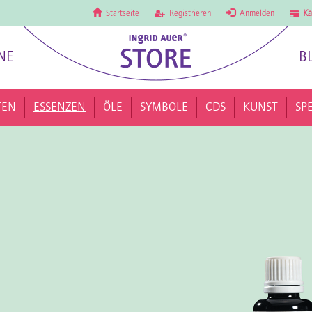
Startseite
Registrieren
Anmelden
Ka
NE
B
TEN
ESSENZEN
ÖLE
SYMBOLE
CDS
KUNST
SP