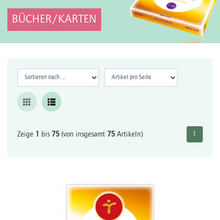
BÜCHER/KARTEN
Zeige
1
bis
75
(von insgesamt
75
Artikeln)
1