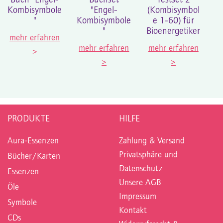
Buch "Engel-
Buchset
Testset 2
Kombisymbole
"Engel-
(Kombisymbol
"
Kombisymbole
e 1-60) für
"
Bioenergetiker
mehr erfahren
mehr erfahren
mehr erfahren
>
>
>
PRODUKTE
HILFE
Aura-Essenzen
Zahlung & Versand
Privatsphäre und
Bücher/Karten
Datenschutz
Essenzen
Unsere AGB
Öle
Impressum
Symbole
Kontakt
CDs