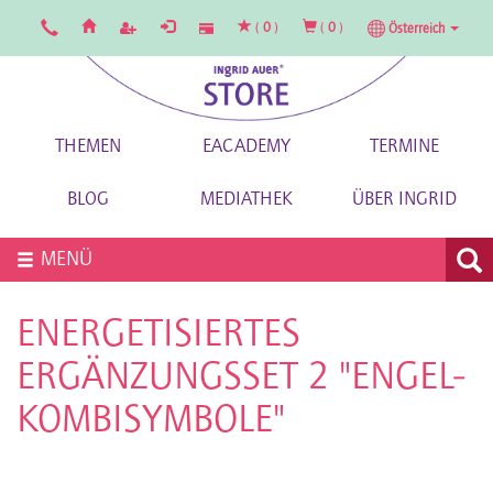
(
0
)
(
0
)
Österreich
THEMEN
EACADEMY
TERMINE
BLOG
MEDIATHEK
ÜBER INGRID
MENÜ
ENERGETISIERTES
ERGÄNZUNGSSET 2 "ENGEL-
KOMBISYMBOLE"