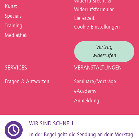
Widerrufsrecht &
Kunst
Widerrufsformular
Specials
Lieferzeit
Training
Cookie Einstellungen
Mediathek
Vertrag
widerrufen
SERVICES
VERANSTALTUNGEN
Fragen & Antworten
Seminare/Vorträge
eAcademy
Anmeldung
WIR SIND SCHNELL
In der Regel geht die Sendung an dem Werktag