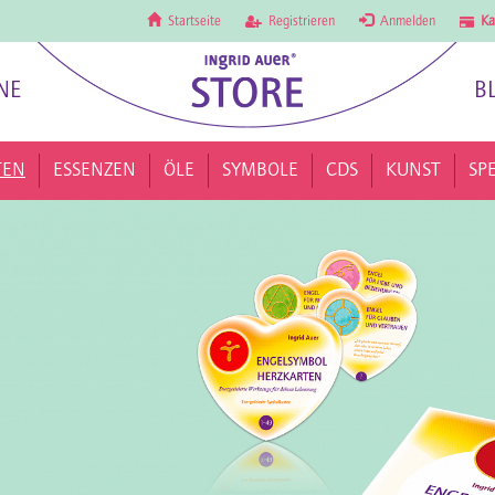
Startseite
Registrieren
Anmelden
Ka
NE
B
TEN
ESSENZEN
ÖLE
SYMBOLE
CDS
KUNST
SP