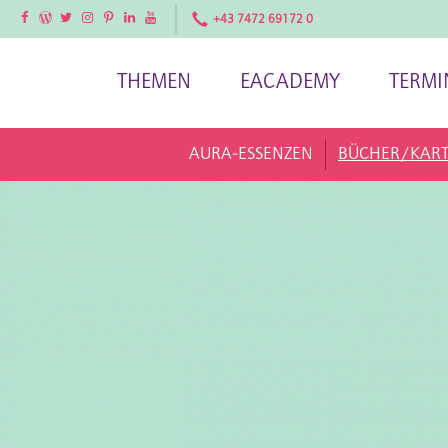
Facebook
Facebook
Twitter
Instagram
Pinterest
LinkedIn
YouTube
+43 7472 69172 0
THEMEN
EACADEMY
TERMI
AURA-ESSENZEN
BÜCHER/KAR