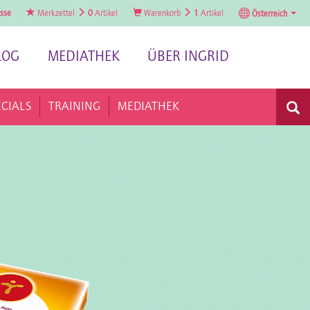
sse
Merkzettel
0
Artikel
Warenkorb
1
Artikel
Österreich
LOG
MEDIATHEK
ÜBER INGRID
ECIALS
TRAINING
MEDIATHEK