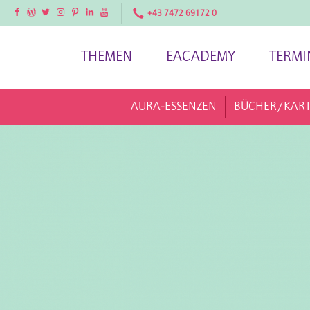
Facebook
Facebook
Twitter
Instagram
Pinterest
LinkedIn
YouTube
+43 7472 69172 0
THEMEN
EACADEMY
TERMI
AURA-ESSENZEN
BÜCHER/KAR