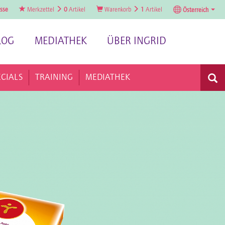
sse
Merkzettel
0
Artikel
Warenkorb
1
Artikel
Österreich
LOG
MEDIATHEK
ÜBER INGRID
ECIALS
TRAINING
MEDIATHEK