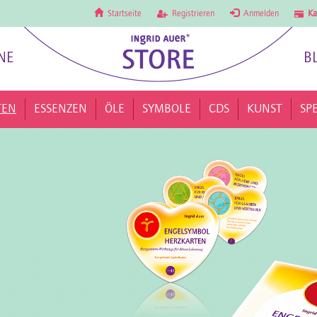
Startseite
Registrieren
Anmelden
Ka
NE
B
TEN
ESSENZEN
ÖLE
SYMBOLE
CDS
KUNST
SP