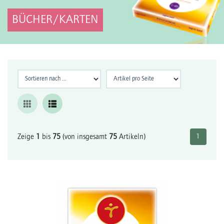
BÜCHER/KARTEN
Zeige
1
bis
75
(von insgesamt
75
Artikeln)
1