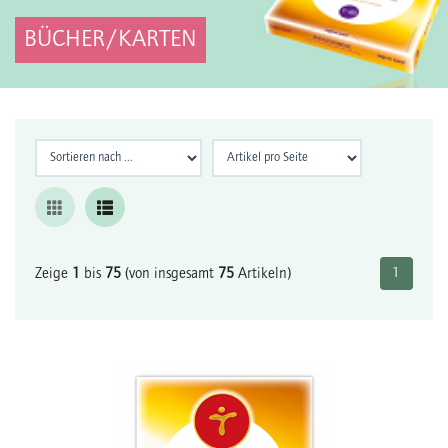
BÜCHER/KARTEN
Zeige
1
bis
75
(von insgesamt
75
Artikeln)
1