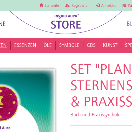
Startseite
Registrieren
Anmelden
Ka
NE
B
TEN
ESSENZEN
ÖLE
SYMBOLE
CDS
KUNST
SP
SET "PLA
STERNENS
& PRAXIS
Buch und Praxissymbole