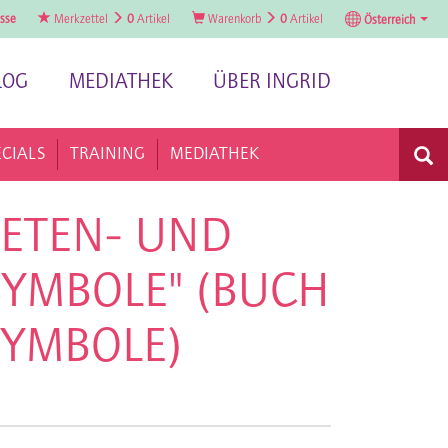
sse
Merkzettel
0
Artikel
Warenkorb
0
Artikel
Österreich
LOG
MEDIATHEK
ÜBER INGRID
ECIALS
TRAINING
MEDIATHEK
NETEN- UND
YMBOLE" (BUCH
SYMBOLE)