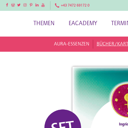
Facebook
Facebook
Twitter
Instagram
Pinterest
LinkedIn
YouTube
+43 7472 69172 0
THEMEN
EACADEMY
TERMI
AURA-ESSENZEN
BÜCHER/KAR