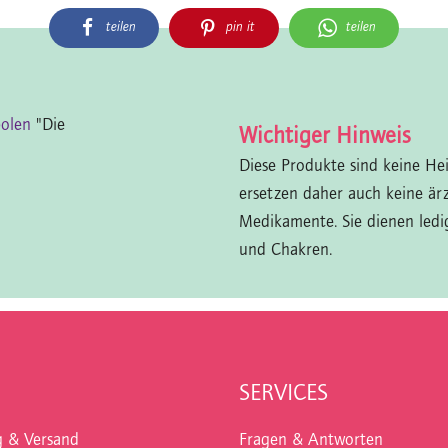
teilen
pin it
teilen
bolen
"Die
Wichtiger Hinweis
Diese Produkte sind keine He
ersetzen daher auch keine är
Medikamente. Sie dienen ledi
und Chakren.
SERVICES
g & Versand
Fragen & Antworten