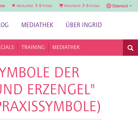
sse
Merkzettel
0
Artikel
Warenkorb
0
Artikel
Österreich
LOG
MEDIATHEK
ÜBER INGRID
ECIALS
TRAINING
MEDIATHEK
 SYMBOLE DER
UND ERZENGEL"
PRAXISSYMBOLE)