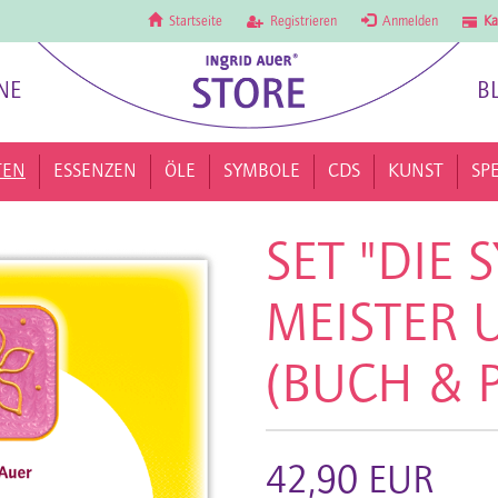
Startseite
Registrieren
Anmelden
Ka
NE
B
TEN
ESSENZEN
ÖLE
SYMBOLE
CDS
KUNST
SP
SET "DIE
MEISTER 
(BUCH & 
42,90 EUR