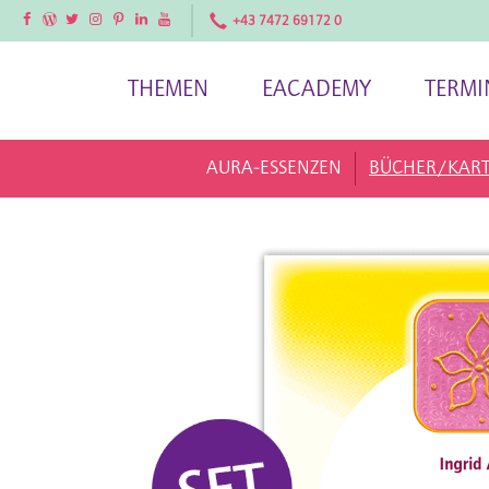
Facebook
Facebook
Twitter
Instagram
Pinterest
LinkedIn
YouTube
+43 7472 69172 0
THEMEN
EACADEMY
TERMI
AURA-ESSENZEN
BÜCHER/KAR