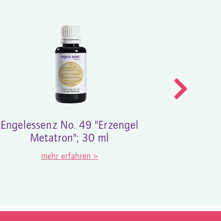
Engelessenz No. 49 "Erzengel
Engeles
Metatron"; 30 ml
Befreiu
mehr erfahren >