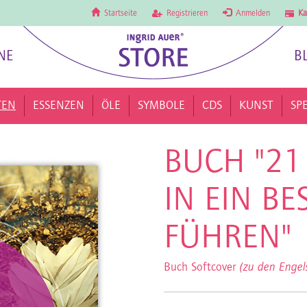
Startseite
Registrieren
Anmelden
Ka
NE
B
TEN
ESSENZEN
ÖLE
SYMBOLE
CDS
KUNST
SP
BUCH "21
IN EIN BE
FÜHREN"
Buch Softcover
(zu den Enge