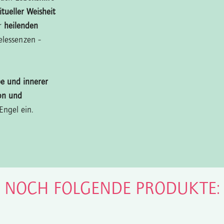
ritueller Weisheit
er
heilenden
lessenzen -
be und innerer
on und
Engel ein.
N NOCH FOLGENDE PRODUKTE: