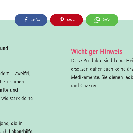
teilen
pin it
teilen
 und
Wichtiger Hinweis
Diese Produkte sind keine He
ersetzen daher auch keine är
ert – Zweifel,
Medikamente. Sie dienen ledi
t zu rauben.
und Chakren.
nfte und
, wie stark deine
jene, die in
nach
Lebenshilfe