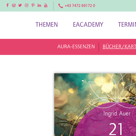
Facebook
Facebook
Twitter
Instagram
Pinterest
LinkedIn
YouTube
+43 7472 69172 0
THEMEN
EACADEMY
TERMI
AURA-ESSENZEN
BÜCHER/KAR