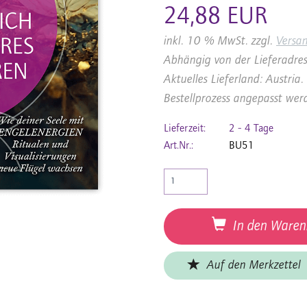
24,88 EUR
inkl. 10 % MwSt. zzgl.
Versa
Abhängig von der Lieferadres
Aktuelles Lieferland: Austri
Bestellprozess angepasst wer
Lieferzeit:
2 - 4 Tage
Art.Nr.:
BU51
In den Waren
Auf den Merkzettel