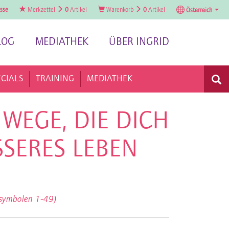
sse
Merkzettel
0
Artikel
Warenkorb
0
Artikel
Österreich
LOG
MEDIATHEK
ÜBER INGRID
ECIALS
TRAINING
MEDIATHEK
 WEGE, DIE DICH
SSERES LEBEN
lsymbolen 1-49)