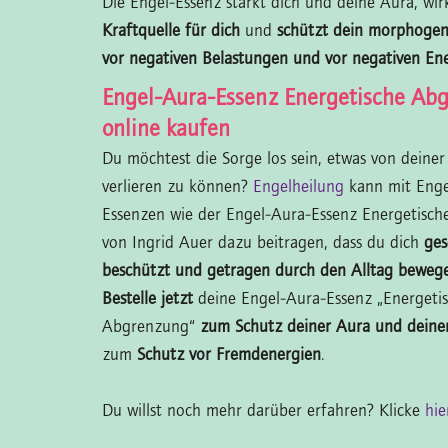
Die Engel-Essenz stärkt dich und deine Aura, wir
Kraftquelle für dich
und
schützt dein morphogene
vor negativen Belastungen und vor negativen En
Engel-Aura-Essenz Energetische Ab
online kaufen
Du möchtest die Sorge los sein, etwas von deine
verlieren zu können?
Engelheilung
kann mit Enge
Essenzen wie der Engel-Aura-Essenz Energetisc
von Ingrid Auer dazu beitragen, dass du dich
ges
beschützt und getragen durch den Alltag beweg
Bestelle jetzt
deine Engel-Aura-Essenz „Energeti
Abgrenzung“
zum Schutz deiner Aura und deine
zum
Schutz vor Fremdenergien
.
Du willst noch mehr darüber erfahren? Klicke
hi