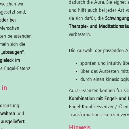
dadurch die Aura. Sie eignet 
 welchen wir
und hilft auch bei jeder Art 
gesetzt sind,
sie sich dafür, die
Schwingung
oder bei
Therapie- und Meditationsrä
e Menschen
verbessern.
ten belastenden
eln sich die
Die Auswahl der passenden Au
e „absaugen“
.
gieleck im
spontan und intuitiv ü
se Engel-Essenz
über das Austesten mit
durch einen kinesiologi
 in
Aura-Essenzen können für sic
Kombination mit Engel- und 
bgrenzung
Engel-Kombi-Essenzen/-Ölen
bewahren
und
Transformationsessenzen ver
 ausgeliefert
.
Hinweis