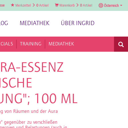
sse
Merkzettel
0
Artikel
Warenkorb
0
Artikel
Österreich
LOG
MEDIATHEK
ÜBER INGRID
ECIALS
TRAINING
MEDIATHEK
RA-ESSENZ
ISCHE
NG"; 100 ML
ung von Räumen und der Aura
n“ gegenüber zu verschließen
nergien und Belastungen (auch in