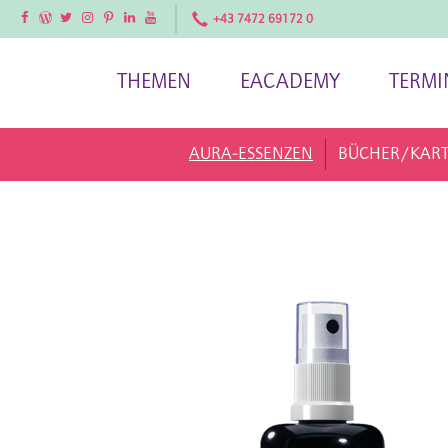
Facebook
Facebook
Twitter
Instagram
Pinterest
LinkedIn
YouTube
+43 7472 69172 0
THEMEN
EACADEMY
TERMI
AURA-ESSENZEN
BÜCHER/KAR