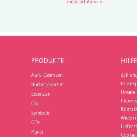
mehr erfahren >
PRODUKTE
HILFE
Aura-Essenzen
Zahlun
Privats
Bücher/Karten
Unsere
Essenzen
Impres
Öle
Kontak
Symbole
Widerru
CDs
Lieferze
Kunst
Cookie 