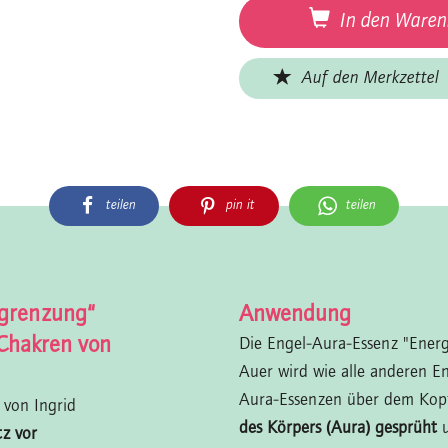
In den Waren
Auf den Merkzettel
teilen
pin it
teilen
bgrenzung“
Anwendung
Chakren von
Die Engel-Aura-Essenz "Ener
Auer wird wie alle anderen E
Aura-Essenzen über dem Ko
 von Ingrid
des Körpers (Aura) gesprüht
z vor