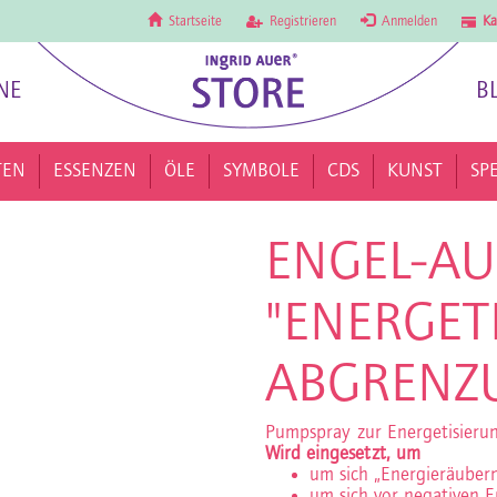
Startseite
Registrieren
Anmelden
Ka
NE
B
TEN
ESSENZEN
ÖLE
SYMBOLE
CDS
KUNST
SP
ENGEL-AU
"ENERGET
ABGRENZU
Pumpspray zur Energetisier
Wird eingesetzt, um
um sich „Energieräuber
um sich vor negativen E