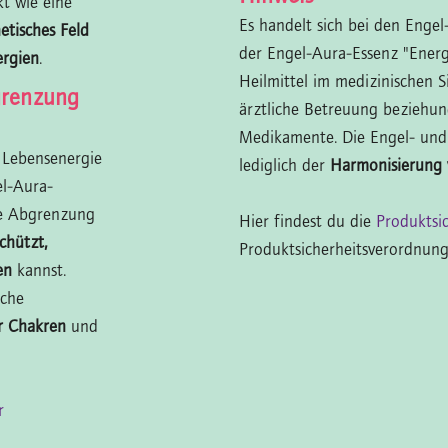
kt wie eine
Es handelt sich bei den Enge
tisches Feld
der Engel-Aura-Essenz "Ener
ergien
.
Heilmittel im medizinischen S
grenzung
ärztliche Betreuung beziehu
Medikamente. Die Engel- und
r Lebensenergie
lediglich der
Harmonisierung
l-Aura-
he Abgrenzung
Hier findest du die
Produktsi
chützt,
Produktsicherheitsverordnung
en
kannst.
sche
r Chakren
und
er