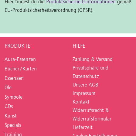
Hier findest du die
Produktsicherheitsinformationen
gemäß
EU-Produktsicherheitsverordnung (GPSR).
PRODUKTE
HILFE
Aura-Essenzen
Zahlung & Versand
Privatsphäre und
Bücher/Karten
Datenschutz
Essenzen
Unsere AGB
Öle
Impressum
Symbole
Kontakt
CDs
Widerrufsrecht &
Kunst
Widerrufsformular
Specials
Lieferzeit
Training