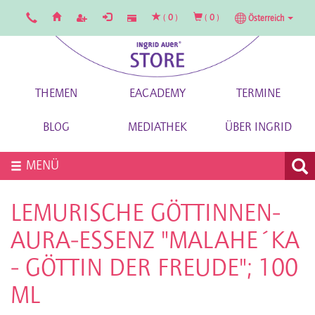
(
0
)
(
0
)
Österreich
THEMEN
EACADEMY
TERMINE
BLOG
MEDIATHEK
ÜBER INGRID
MENÜ
LEMURISCHE GÖTTINNEN-
AURA-ESSENZ "MALAHE´KA
- GÖTTIN DER FREUDE"; 100
ML