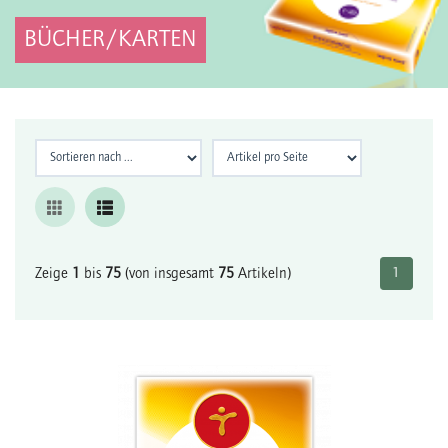
BÜCHER/KARTEN
Zeige
1
bis
75
(von insgesamt
75
Artikeln)
1