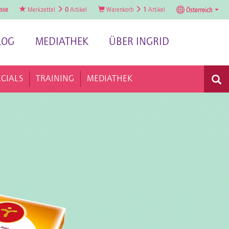
sse
Merkzettel
0
Artikel
Warenkorb
1
Artikel
Österreich
LOG
MEDIATHEK
ÜBER INGRID
ECIALS
TRAINING
MEDIATHEK