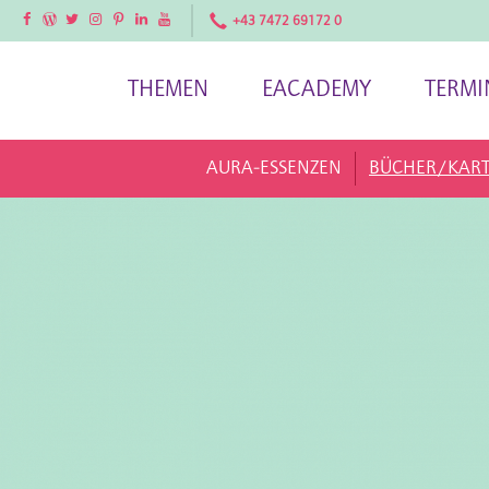
Facebook
Facebook
Twitter
Instagram
Pinterest
LinkedIn
YouTube
+43 7472 69172 0
THEMEN
EACADEMY
TERMI
AURA-ESSENZEN
BÜCHER/KAR