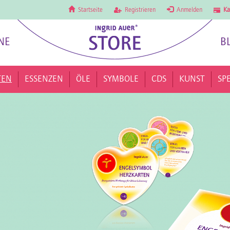
Startseite
Registrieren
Anmelden
Ka
NE
B
TEN
ESSENZEN
ÖLE
SYMBOLE
CDS
KUNST
SP