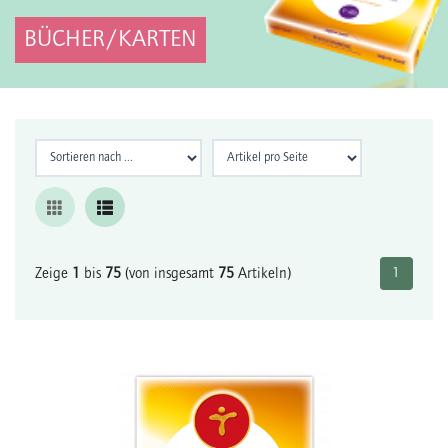
BÜCHER/KARTEN
Zeige
1
bis
75
(von insgesamt
75
Artikeln)
1