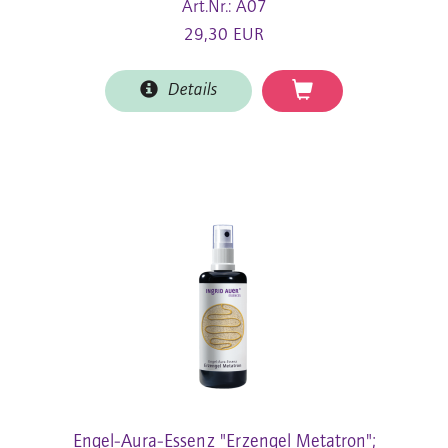
Art.Nr.: A07
29,30 EUR
Details
Engel-Aura-Essenz "Erzengel Metatron";