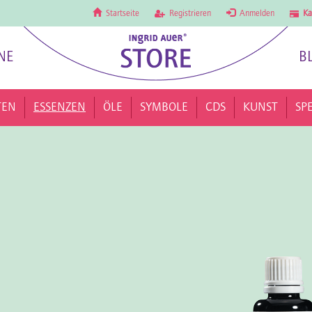
Startseite
Registrieren
Anmelden
Ka
NE
B
TEN
ESSENZEN
ÖLE
SYMBOLE
CDS
KUNST
SP