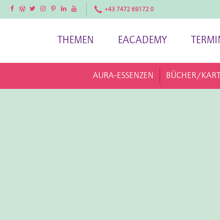
Facebook
Facebook
Twitter
Instagram
Pinterest
LinkedIn
YouTube
+43 7472 69172 0
THEMEN
EACADEMY
TERMI
AURA-ESSENZEN
BÜCHER/KAR