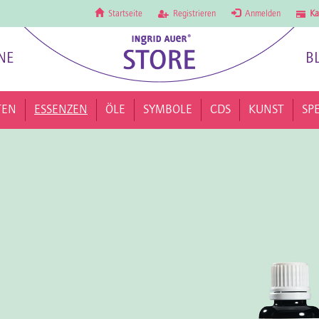
Startseite
Registrieren
Anmelden
Ka
NE
B
TEN
ESSENZEN
ÖLE
SYMBOLE
CDS
KUNST
SP