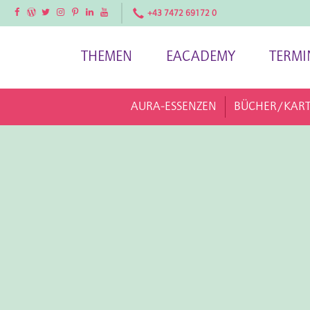
Facebook
Facebook
Twitter
Instagram
Pinterest
LinkedIn
YouTube
+43 7472 69172 0
THEMEN
EACADEMY
TERMI
AURA-ESSENZEN
BÜCHER/KAR