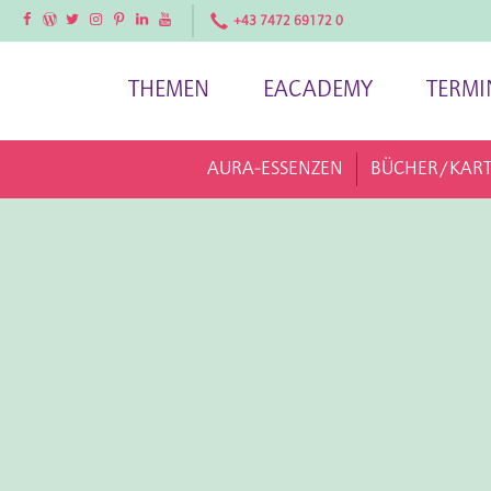
Facebook
Facebook
Twitter
Instagram
Pinterest
LinkedIn
YouTube
+43 7472 69172 0
THEMEN
EACADEMY
TERMI
AURA-ESSENZEN
BÜCHER/KAR