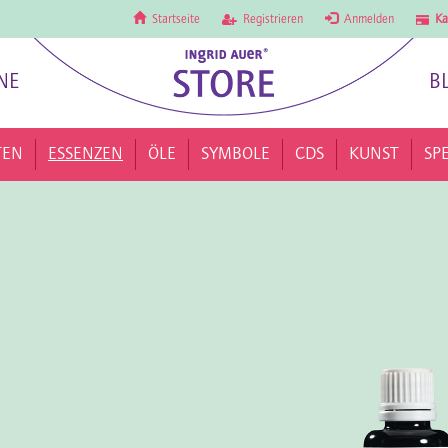
Startseite
Registrieren
Anmelden
Ka
NE
B
TEN
ESSENZEN
ÖLE
SYMBOLE
CDS
KUNST
SP