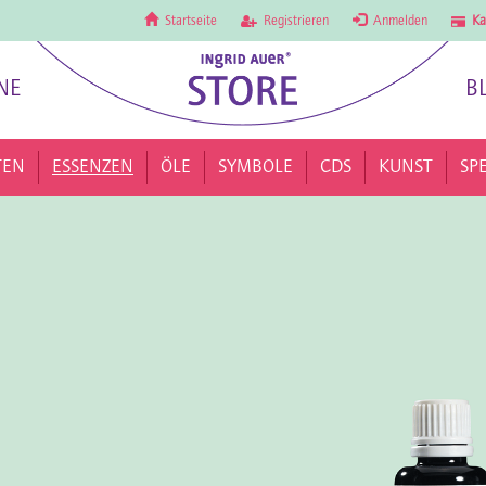
Startseite
Registrieren
Anmelden
Ka
NE
B
TEN
ESSENZEN
ÖLE
SYMBOLE
CDS
KUNST
SP