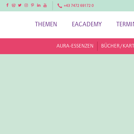
Facebook
Facebook
Twitter
Instagram
Pinterest
LinkedIn
YouTube
+43 7472 69172 0
THEMEN
EACADEMY
TERMI
AURA-ESSENZEN
BÜCHER/KAR