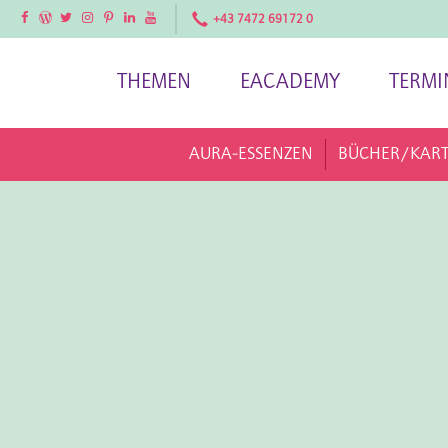
Facebook
Facebook
Twitter
Instagram
Pinterest
LinkedIn
YouTube
+43 7472 69172 0
THEMEN
EACADEMY
TERMI
AURA-ESSENZEN
BÜCHER/KAR