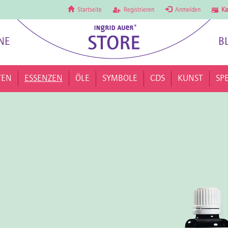
Startseite
Registrieren
Anmelden
Ka
NE
B
TEN
ESSENZEN
ÖLE
SYMBOLE
CDS
KUNST
SP