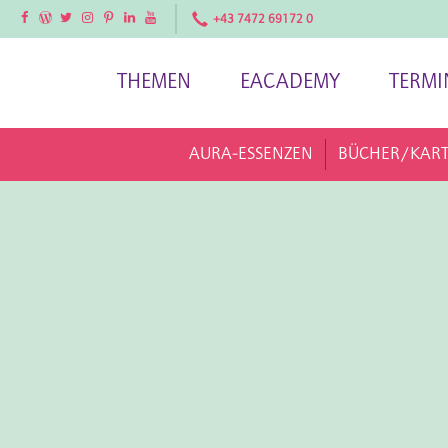
Facebook
Facebook
Twitter
Instagram
Pinterest
LinkedIn
YouTube
+43 7472 69172 0
THEMEN
EACADEMY
TERMI
AURA-ESSENZEN
BÜCHER/KAR