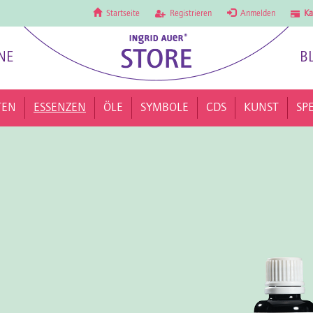
Startseite
Registrieren
Anmelden
Ka
NE
B
TEN
ESSENZEN
ÖLE
SYMBOLE
CDS
KUNST
SP