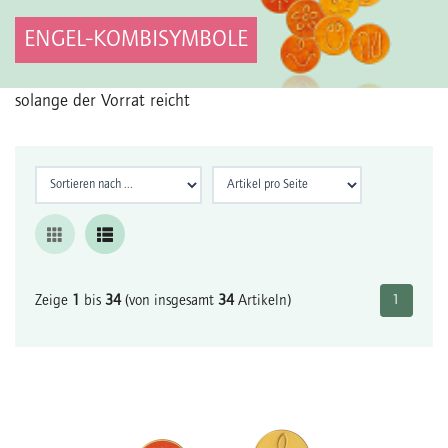
ENGEL-KOMBISYMBOLE
solange der Vorrat reicht
Zeige
1
bis
34
(von insgesamt
34
Artikeln)
1