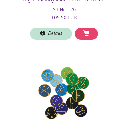
Engel-Kombisymbol-Set No. 26 Norael
Art.Nr.: T26
105,50 EUR
Details