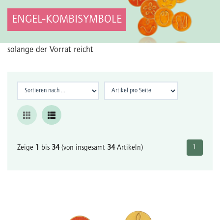
ENGEL-KOMBISYMBOLE
solange der Vorrat reicht
Zeige
1
bis
34
(von insgesamt
34
Artikeln)
1