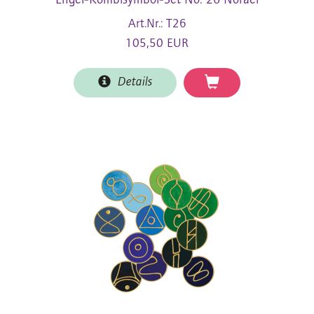
Engel-Kombisymbol-Set No. 26 Norael
Art.Nr.: T26
105,50 EUR
Details