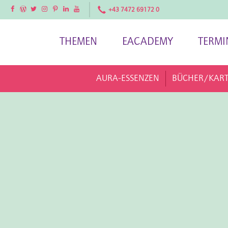
Facebook
Facebook
Twitter
Instagram
Pinterest
LinkedIn
YouTube
+43 7472 69172 0
THEMEN
EACADEMY
TERMI
AURA-ESSENZEN
BÜCHER/KAR