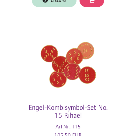
Details
Engel-Kombisymbol-Set No.
15 Rihael
Art.Nr.: T15
105,50 EUR