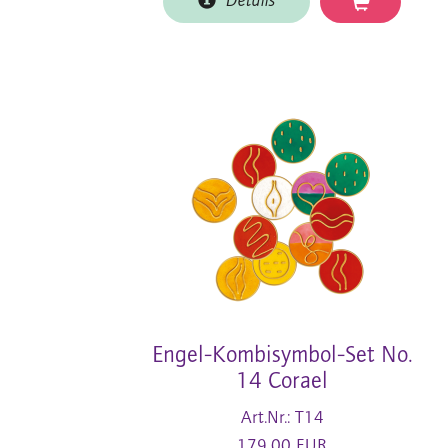
Details
Engel-Kombisymbol-Set No.
14 Corael
Art.Nr.: T14
179,00 EUR