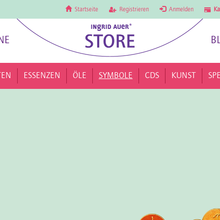
Startseite
Registrieren
Anmelden
Ka
NE
B
TEN
ESSENZEN
ÖLE
SYMBOLE
CDS
KUNST
SP