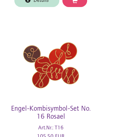
Details
Engel-Kombisymbol-Set No.
16 Rosael
Art.Nr.: T16
105,50 EUR