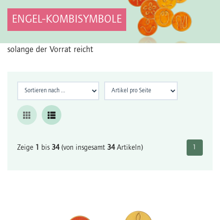
ENGEL-KOMBISYMBOLE
solange der Vorrat reicht
Zeige
1
bis
34
(von insgesamt
34
Artikeln)
1