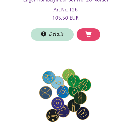
Engel-Kombisymbol-Set No. 26 Norael
Art.Nr.: T26
105,50 EUR
Details